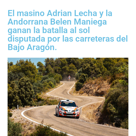
El masino Adrian Lecha y la
Andorrana Belen Maniega
ganan la batalla al sol
disputada por las carreteras del
Bajo Aragón.