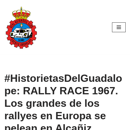
Saltar
al
contenido
#HistorietasDelGuadalo
pe: RALLY RACE 1967.
Los grandes de los
rallyes en Europa se
pelean en Alcañiz.