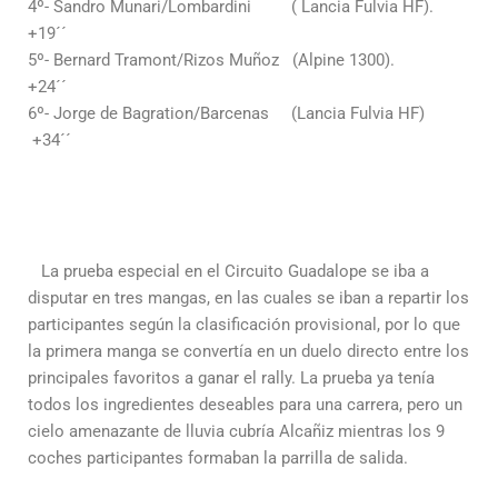
4º- Sandro Munari/Lombardini ( Lancia Fulvia HF).
+19´´
5º- Bernard Tramont/Rizos Muñoz (Alpine 1300).
+24´´
6º- Jorge de Bagration/Barcenas (Lancia Fulvia HF)
+34´´
La prueba especial en el Circuito Guadalope se iba a
disputar en tres mangas, en las cuales se iban a repartir los
participantes según la clasificación provisional, por lo que
la primera manga se convertía en un duelo directo entre los
principales favoritos a ganar el rally. La prueba ya tenía
todos los ingredientes deseables para una carrera, pero un
cielo amenazante de lluvia cubría Alcañiz mientras los 9
coches participantes formaban la parrilla de salida.