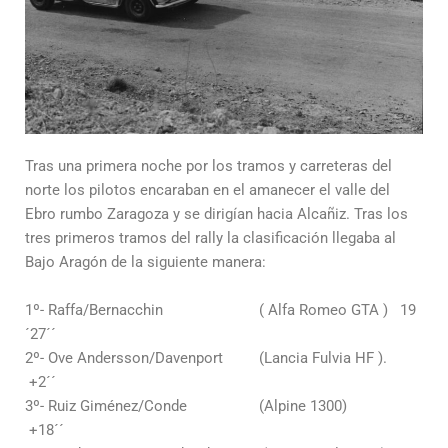
Tras una primera noche por los tramos y carreteras del
norte los pilotos encaraban en el amanecer el valle del
Ebro rumbo Zaragoza y se dirigían hacia Alcañiz. Tras los
tres primeros tramos del rally la clasificación llegaba al
Bajo Aragón de la siguiente manera:
1º- Raffa/Bernacchin ( Alfa Romeo GTA ) 19
´27´´
2º- Ove Andersson/Davenport (Lancia Fulvia HF ).
+2´´
3º- Ruiz Giménez/Conde (Alpine 1300)
+18´´