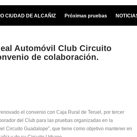
O CIUDAD DE ALCAÑIZ
Próximas pruebas
NOTICIA
Real Automóvil Club Circuito
nvenio de colaboración.
enovado el convenio con Caja Rural de Teruel, por tercer
borador del Club para las pruebas organizadas en la
del Circuito Guadalope”, que tiene como objetivo mantener en
añiz y de su Circuito Urbano.