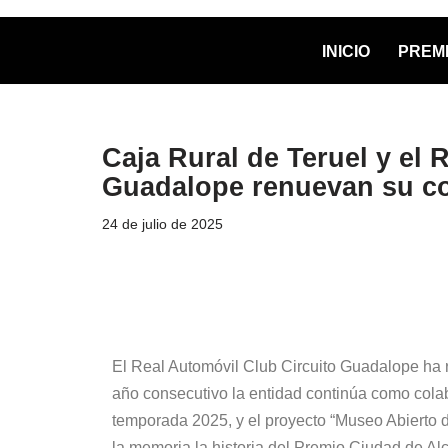
INICIO
PREMI
Saltar
al
contenido
Caja Rural de Teruel y el 
Guadalope renuevan su co
24 de julio de 2025
El Real Automóvil Club Circuito Guadalope ha r
año consecutivo la entidad continúa como cola
temporada 2025, y el proyecto “Museo Abierto 
la memoria la historia del Premio Ciudad de Alc